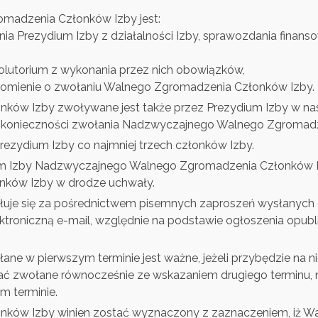
madzenia Członków Izby jest:
ania Prezydium Izby z działalności Izby, sprawozdania finan
olutorium z wykonania przez nich obowiązków,
adomienie o zwołaniu Walnego Zgromadzenia Członków Izby.
ków Izby zwoływane jest także przez Prezydium Izby w na
 konieczności zwołania Nadzwyczajnego Walnego Zgromad
Prezydium Izby co najmniej trzech członków Izby.
um Izby Nadzwyczajnego Walnego Zgromadzenia Członków I
łonków Izby w drodze uchwały.
uje się za pośrednictwem pisemnych zaproszeń wysłanych 
ktroniczną e-mail, względnie na podstawie ogłoszenia opubl
 w pierwszym terminie jest ważne, jeżeli przybędzie na nie
 zwołane równocześnie ze wskazaniem drugiego terminu, n
 terminie.
nków Izby winien zostać wyznaczony z zaznaczeniem, iż 