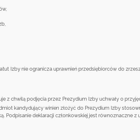
ów,
zb,
tut Izby nie ogranicza uprawnień przedsiębiorców do zrzesza
je z chwilą podjęcia przez Prezydium Izby uchwały o przyj
dmiot kandydujący winien złożyć do Prezydium Izby stosow
ą. Podpisanie deklaracji członkowskiej jest równoznaczne 