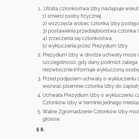
Utrata członkostwa Izby następuje wskut
1) śmierci osoby fizycznej,
2) wszczęcia wobec członka Izby postę
3) postawienia przedsiębiorstwa członka Iz
4) zrzeczenia się członkostwa,
5) wykluczenia przez Prezydium Izby.
Prezydium Izby w drodze uchwały może w
szczególności, gdy dany podmiot zalega z
niezwłocznie informuje wykluczoną osob
Przed podjęciem uchwały o wykluczeniu c
wezwać pisemnie członka Izby do zapłat
Uchwała Prezydium Izby o wykluczeniu c
Członków Izby w terminie jednego miesią
Walne Zgromadzenie Członków Izby może 
głosów.
§ 8.