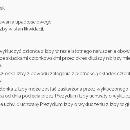
ek:
powania upadłościowego,
by w stan likwidacji,
ykluczyć członka z Izby w razie istotnego naruszenia obo
e składkami członkowskimi przez okres dłuższy niż trzy mi
ę.
złonka Izby z powodu zalegania z płatnością składek czło
y.
złonka z Izby może zostać zaskarżona przez wykluczoneg
ca od dnia podjęcia przez Prezydium Izby uchwały o wyklucz
uchylić uchwałę Prezydium Izby o wykluczeniu z Izby w gł