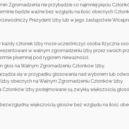
termin Zgromadzenia nie przybędzie co najmniej pięciu Człon
rminie będzie ważne bez względu na ilość obecnych Członk
ewodniczy Prezydent Izby lub w jego zastępstwie Wiceprez
ażdy członek Izby może uczestniczyć osoba fizyczna osobi
prezentowani w walnym zgromadzeniu izby przez swoich prze
ormie pisemnej pod rygorem nieważności.
en głos na Walnym Zgromadzeniu Członków Izby.
arządza się w przypadku głosowania nad wyborem lub odwołan
w Izby obecnych na Walnym Zgromadzeniu Członków Izby.
 Członków Izby podejmowane są zwykłą większością głosó
 bezwzględną większością głosów bez względu na ilość ob