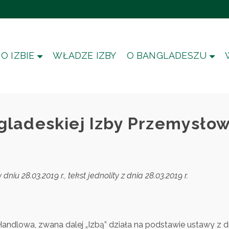
O IZBIE
WŁADZE IZBY
O BANGLADESZU
ngladeskiej Izby Przemysło
dniu 28.03.2019 r., tekst jednolity z dnia 28.03.2019 r.
ndlowa, zwana dalej „Izbą” działa na podstawie ustawy z d