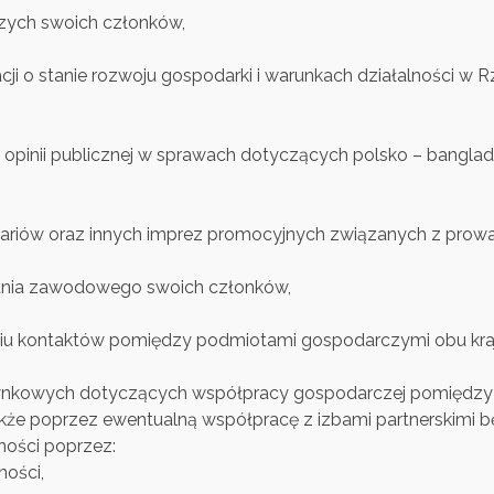
czych swoich członków,
ji o stanie rozwoju gospodarki i warunkach działalności w R
 opinii publicznej w sprawach dotyczących polsko – banglad
inariów oraz innych imprez promocyjnych związanych z prowa
łcania zawodowego swoich członków,
aniu kontaktów pomiędzy podmiotami gospodarczymi obu kra
iz rynkowych dotyczących współpracy gospodarczej pomiędzy
akże poprzez ewentualną współpracę z izbami partnerskimi 
ności poprzez:
ności,