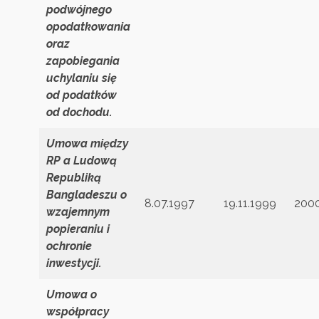
podwójnego
opodatkowania
oraz
zapobiegania
uchylaniu się
od podatków
od dochodu.
Umowa między
RP a Ludową
Republiką
Bangladeszu o
8.07.1997
19.11.1999
200
wzajemnym
popieraniu i
ochronie
inwestycji.
Umowa o
współpracy