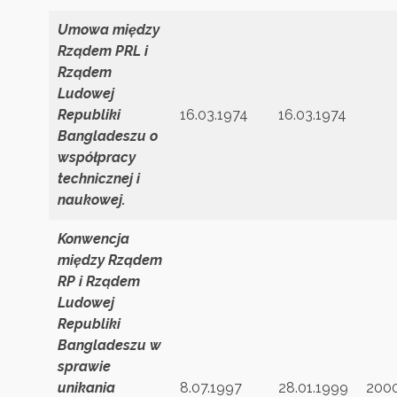
Umowa między
Rządem PRL i
Rządem
Ludowej
Republiki
16.03.1974
16.03.1974
Bangladeszu o
współpracy
technicznej i
naukowej.
Konwencja
między Rządem
RP i Rządem
Ludowej
Republiki
Bangladeszu w
sprawie
unikania
8.07.1997
28.01.1999
200