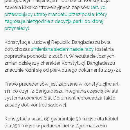
postępowymi aspiracjami ludzkości”. Konstytucja
zawiera kilka kontrowersyjnych zapisów
(art. 70,
przewidujący utratę mandatu przez posła, który
zagłosuje niezgodnie z decyzją partii do której
przynależy).
Konstytucja Ludowej Republiki Bangladeszu była
dotychczas
zmieniana siedemnaście razy
(ostatnia
poprawka pochodzi z 2018 r.). W rezultacie licznych
zmian dzisiejszy charakter Konstytucji Bangladeszu
znacznie różni się od pierwotnego dokumentu z 1972 r.
Prawo precedensów jest zapisane w konstytucji w art.
111, co czyni z Bangladeszu integralną częścią świata
systemu
common law
. Dokument wprowadza także
zasady dot. kontroli sądowej.
Konstytucja w art. 65 gwarantuje 50 miejsc dla kobiet
(na 350 miejsc w parlamencie) w Zgromadzeniu